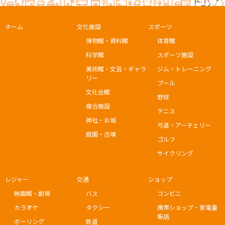
ホーム
文化施設
スポーツ
博物館・資料館
体育館
科学館
スポーツ施設
美術館・文芸・ギャラ
ジム・トレーニング
リー
プール
文化会館
野球
複合施設
テニス
神社・お城
弓道・アーチェリー
庭園・古墳
ゴルフ
サイクリング
レジャー
交通
ショップ
映画館・劇場
バス
コンビニ
カラオケ
タクシー
携帯ショップ・家電量
販店
ボーリング
鉄道