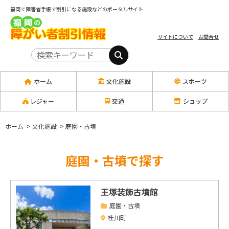
福岡で障害者手帳で割引になる施設などのポータルサイト
サイトについて
お問合せ
ホーム
文化施設
スポーツ
レジャー
交通
ショップ
ホーム
>
文化施設
>
庭園・古墳
庭園・古墳で探す
王塚装飾古墳館
庭園・古墳
桂川町