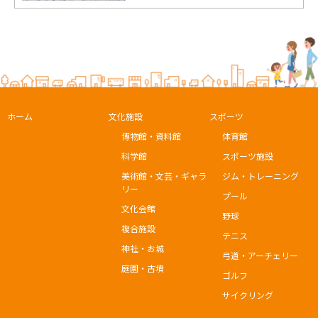
ホーム
文化施設
スポーツ
博物館・資料館
体育館
科学館
スポーツ施設
美術館・文芸・ギャラ
ジム・トレーニング
リー
プール
文化会館
野球
複合施設
テニス
神社・お城
弓道・アーチェリー
庭園・古墳
ゴルフ
サイクリング