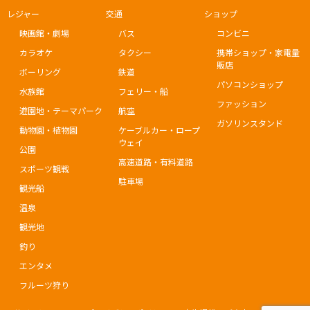
レジャー
交通
ショップ
映画館・劇場
バス
コンビニ
カラオケ
タクシー
携帯ショップ・家電量
販店
ボーリング
鉄道
パソコンショップ
水族館
フェリー・船
ファッション
遊園地・テーマパーク
航空
ガソリンスタンド
動物園・植物園
ケーブルカー・ロープ
ウェイ
公園
高速道路・有料道路
スポーツ観戦
駐車場
観光船
温泉
観光地
釣り
エンタメ
フルーツ狩り