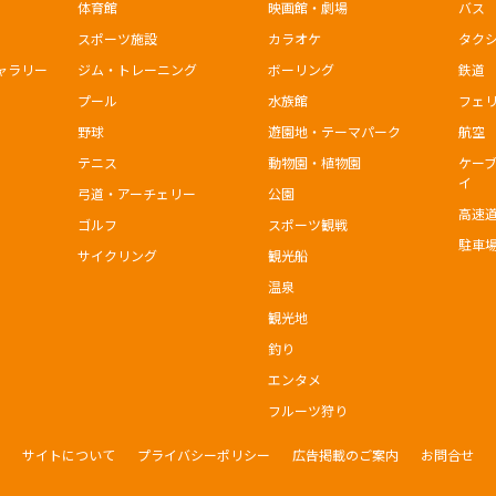
体育館
映画館・劇場
バス
スポーツ施設
カラオケ
タク
ャラリー
ジム・トレーニング
ボーリング
鉄道
プール
水族館
フェ
野球
遊園地・テーマパーク
航空
テニス
動物園・植物園
ケー
イ
弓道・アーチェリー
公園
高速
ゴルフ
スポーツ観戦
駐車
サイクリング
観光船
温泉
観光地
釣り
エンタメ
フルーツ狩り
サイトについて
プライバシーポリシー
広告掲載のご案内
お問合せ