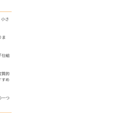
、小さ
りま
「仕組
実質的
すすめ
の一つ