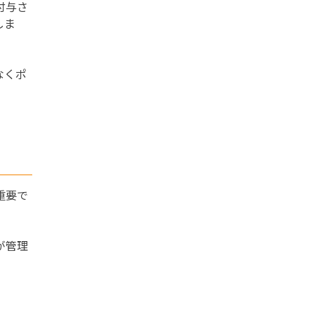
付与さ
しま
なくポ
重要で
。
が管理