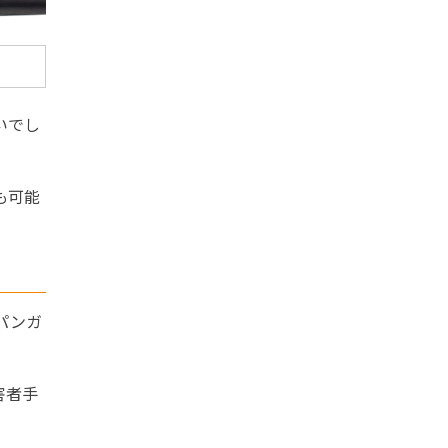
いでし
も可能
パンガ
害者手